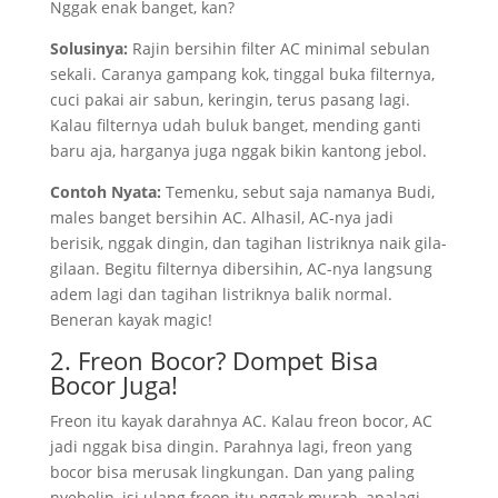
Nggak enak banget, kan?
Solusinya:
Rajin bersihin filter AC minimal sebulan
sekali. Caranya gampang kok, tinggal buka filternya,
cuci pakai air sabun, keringin, terus pasang lagi.
Kalau filternya udah buluk banget, mending ganti
baru aja, harganya juga nggak bikin kantong jebol.
Contoh Nyata:
Temenku, sebut saja namanya Budi,
males banget bersihin AC. Alhasil, AC-nya jadi
berisik, nggak dingin, dan tagihan listriknya naik gila-
gilaan. Begitu filternya dibersihin, AC-nya langsung
adem lagi dan tagihan listriknya balik normal.
Beneran kayak magic!
2. Freon Bocor? Dompet Bisa
Bocor Juga!
Freon itu kayak darahnya AC. Kalau freon bocor, AC
jadi nggak bisa dingin. Parahnya lagi, freon yang
bocor bisa merusak lingkungan. Dan yang paling
nyebelin, isi ulang freon itu nggak murah, apalagi