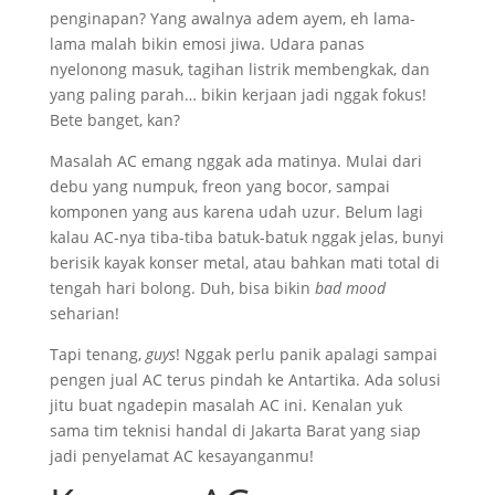
penginapan? Yang awalnya adem ayem, eh lama-
lama malah bikin emosi jiwa. Udara panas
nyelonong masuk, tagihan listrik membengkak, dan
yang paling parah… bikin kerjaan jadi nggak fokus!
Bete banget, kan?
Masalah AC emang nggak ada matinya. Mulai dari
debu yang numpuk, freon yang bocor, sampai
komponen yang aus karena udah uzur. Belum lagi
kalau AC-nya tiba-tiba batuk-batuk nggak jelas, bunyi
berisik kayak konser metal, atau bahkan mati total di
tengah hari bolong. Duh, bisa bikin
bad mood
seharian!
Tapi tenang,
guys
! Nggak perlu panik apalagi sampai
pengen jual AC terus pindah ke Antartika. Ada solusi
jitu buat ngadepin masalah AC ini. Kenalan yuk
sama tim teknisi handal di Jakarta Barat yang siap
jadi penyelamat AC kesayanganmu!