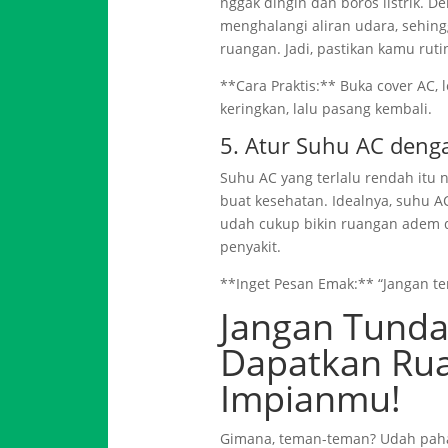
nggak dingin dan boros listrik. 
menghalangi aliran udara, sehing
ruangan. Jadi, pastikan kamu ruti
**Cara Praktis:** Buka cover AC, l
keringkan, lalu pasang kembali.
5. Atur Suhu AC denga
Suhu AC yang terlalu rendah itu n
buat kesehatan. Idealnya, suhu AC
udah cukup bikin ruangan adem 
penyakit.
**Inget Pesan Emak:** “Jangan ter
Jangan Tunda
Dapatkan Ru
Impianmu!
Gimana, teman-teman? Udah paha