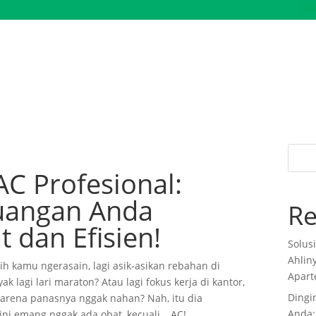
AC Profesional:
uangan Anda
Re
 dan Efisien!
Solus
Ahlin
h kamu ngerasain, lagi asik-asikan rebahan di
Apart
ak lagi lari maraton? Atau lagi fokus kerja di kantor,
Dingi
karena panasnya nggak nahan? Nah, itu dia
Anda:
ini emang nggak ada obat, kecuali… AC!