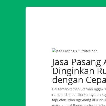
Jasa Pasang 
Dinginkan R
dengan Cepat
Hai teman-teman! Pernah nggak si
rumah, eh tiba-tiba keringetan kay
tapi otak udah nge-hang duluan 
masalahnya! Panasnya Indonesia 