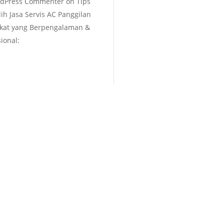
dPress Commenter
on
Tips
ih Jasa Servis AC Panggilan
kat yang Berpengalaman &
ional: