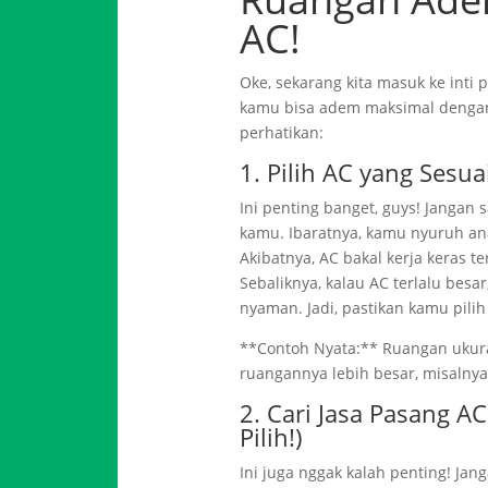
AC!
Oke, sekarang kita masuk ke inti
kamu bisa adem maksimal dengan 
perhatikan:
1. Pilih AC yang Ses
Ini penting banget, guys! Jangan 
kamu. Ibaratnya, kamu nyuruh ana
Akibatnya, AC bakal kerja keras te
Sebaliknya, kalau AC terlalu besa
nyaman. Jadi, pastikan kamu pil
**Contoh Nyata:** Ruangan ukuran
ruangannya lebih besar, misalnya 
2. Cari Jasa Pasang A
Pilih!)
Ini juga nggak kalah penting! Jan