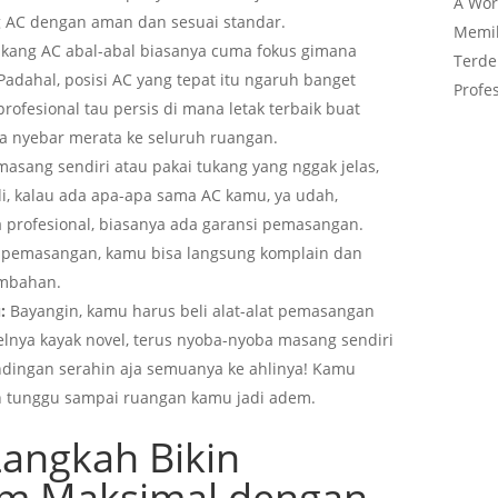
A Wor
 AC dengan aman dan sesuai standar.
Memil
kang AC abal-abal biasanya cuma fokus gimana
Terde
Padahal, posisi AC yang tepat itu ngaruh banget
Profes
ofesional tau persis di mana letak terbaik buat
a nyebar merata ke seluruh ruangan.
asang sendiri atau pakai tukang yang nggak jelas,
di, kalau ada apa-apa sama AC kamu, ya udah,
a profesional, biasanya ada garansi pemasangan.
ah pemasangan, kamu bisa langsung komplain dan
ambahan.
:
Bayangin, kamu harus beli alat-alat pemasangan
lnya kayak novel, terus nyoba-nyoba masang sendiri
ndingan serahin aja semuanya ke ahlinya! Kamu
an tunggu sampai ruangan kamu jadi adem.
 Langkah Bikin
m Maksimal dengan