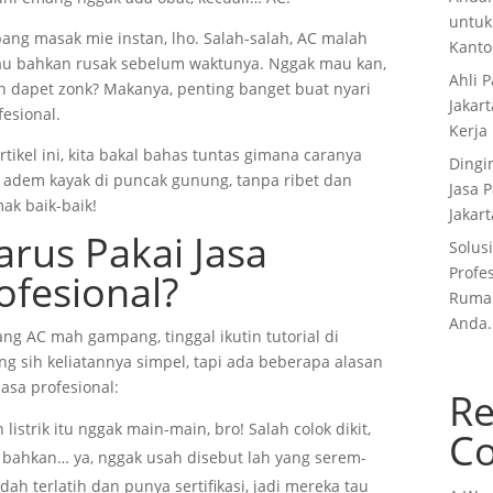
untuk
ang masak mie instan, lho. Salah-salah, AC malah
Kanto
 atau bahkan rusak sebelum waktunya. Nggak mau kan,
Ahli 
h dapet zonk? Makanya, penting banget buat nyari
Jakar
esional.
Kerja
rtikel ini, kita bakal bahas tuntas gimana caranya
Dingi
 adem kayak di puncak gunung, tanpa ribet dan
Jasa 
mak baik-baik!
Jakart
rus Pakai Jasa
Solus
Profes
ofesional?
Rumah
Anda.
ng AC mah gampang, tinggal ikutin tutorial di
ng sih keliatannya simpel, tapi ada beberapa alasan
asa profesional:
Re
listrik itu nggak main-main, bro! Salah colok dikit,
C
au bahkan… ya, nggak usah disebut lah yang serem-
ah terlatih dan punya sertifikasi, jadi mereka tau