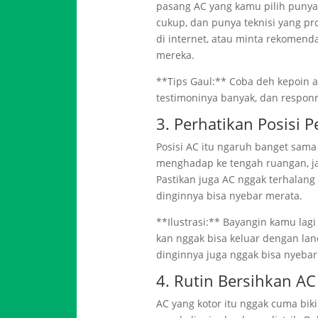
pasang AC yang kamu pilih punya
cukup, dan punya teknisi yang pro
di internet, atau minta rekomend
mereka.
**Tips Gaul:** Coba deh kepoin a
testimoninya banyak, dan responn
3. Perhatikan Posisi
Posisi AC itu ngaruh banget sama
menghadap ke tengah ruangan, ja
Pastikan juga AC nggak terhalang 
dinginnya bisa nyebar merata.
**Ilustrasi:** Bayangin kamu lag
kan nggak bisa keluar dengan lan
dinginnya juga nggak bisa nyebar
4. Rutin Bersihkan AC
AC yang kotor itu nggak cuma bikin