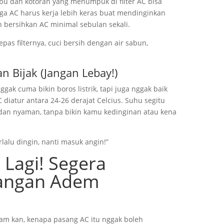
Debu dan kotoran yang menumpuk di filter AC bisa
ga AC harus kerja lebih keras buat mendinginkan
n bersihkan AC minimal sebulan sekali.
epas filternya, cuci bersih dengan air sabun,
n Bijak (Jangan Lebay!)
ggak cuma bikin boros listrik, tapi juga nggak baik
 diatur antara 24-26 derajat Celcius. Suhu segitu
dan nyaman, tanpa bikin kamu kedinginan atau kena
lalu dingin, nanti masuk angin!”
 Lagi! Segera
angan Adem
m kan, kenapa pasang AC itu nggak boleh