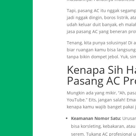
Tapi, pasang AC itu nggak segamp
jadi nggak dingin, boros listrik,
udah keluar duit banyak, eh mala
jasa pasang AC yang beneran prof
Tenang, kita punya solusinya! Di a
biar ruangan kamu bisa langsung
tanpa bikin dompet jebol. Yuk, si
Kenapa Sih Ha
Pasang AC Pr
Mungkin ada yang mikir, “Ah, pasa
YouTube.” Eits, jangan salah! Ema
kenapa kamu wajib banget pakai j
Keamanan Nomor Satu:
Urusan 
bisa korsleting, kebakaran, at
serem. Tukang AC profesional ud