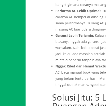
banget gimana caranya masang
Performa AC Lebih Optimal:
Tu
caranya AC nempel di dinding. 
sama performanya. Tukang AC pr
masang AC biar udara dinginny
Garansi Lebih Terjamin:
Kalau m
biasanya nggak ada garansi. Ja
wassalam. Nah, kalau pakai jas
Jadi, kalau ada masalah setel
minta dibenerin tanpa biaya t
Nggak Ribet dan Hemat Waktu
AC, baca manual book yang tebe
yang belum tentu berhasil. Me
tinggal duduk manis, ngopi, d
Solusi Jitu: 5
Ruangan Ade